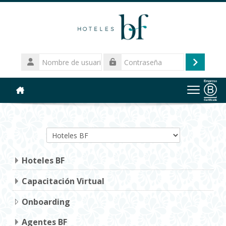
Salta al contenido principal
Nombre
de
Acceder
Contraseña
usuario
Categorías
Hoteles BF
Capacitación Virtual
Onboarding
Agentes BF