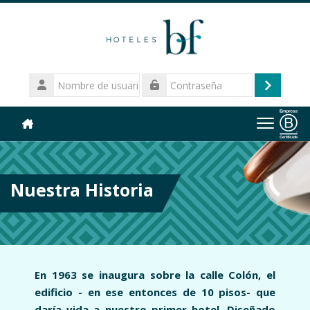
Salta al contenido principal
Nombre
de
Acceder
Contraseña
usuario
Nuestra Historia
En 1963 se inaugura sobre la calle Colón, el
edificio - en ese entonces de 10 pisos- que
daría vida a nuestro primer hotel. Diseñado